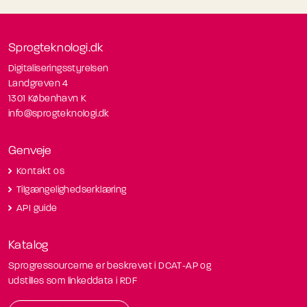
Sprogteknologi.dk
Digitaliseringsstyrelsen
Landgreven 4
1301 København K
info@sprogteknologi.dk
Genveje
Kontakt os
Tilgængelighedserklæring
API guide
Katalog
Sprogressourcerne er beskrevet i DCAT-AP og
udstilles som linkeddata i RDF