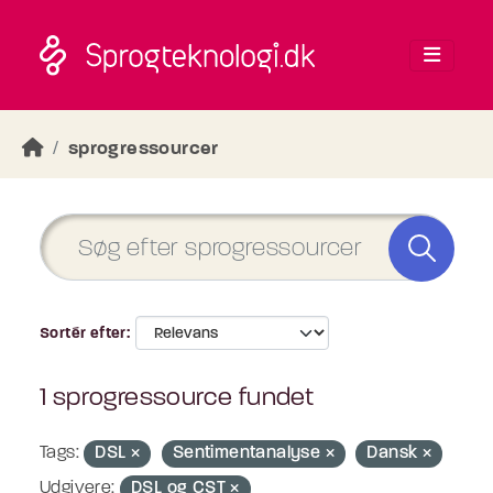
Skip to main content
sprogressourcer
Sortér efter
1 sprogressource fundet
Tags:
DSL
Sentimentanalyse
Dansk
Udgivere:
DSL og CST