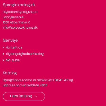
Sprogteknologi.dk
Digitaliseringsstyrelsen
Landgreven 4
1301 København K
info@sprogteknologi.dk
Genveje
Kontakt os
Tilgængelighedserklæring
API guide
Katalog
Sprogressourcerne er beskrevet i DCAT-AP og
udstilles som linkeddata i RDF
Hent katalog