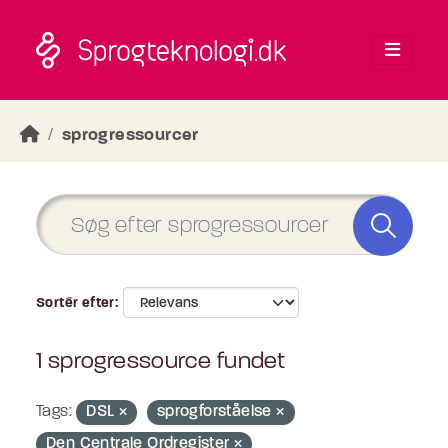
Skip to main content
sprogressourcer
Sortér efter
1 sprogressource fundet
Tags:
DSL
sprogforståelse
Den Centrale Ordregister