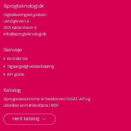
Sprogteknologi.dk
Digitaliseringsstyrelsen
Landgreven 4
1301 København K
info@sprogteknologi.dk
Genveje
Kontakt os
Tilgængelighedserklæring
API guide
Katalog
Sprogressourcerne er beskrevet i DCAT-AP og
udstilles som linkeddata i RDF
Hent katalog