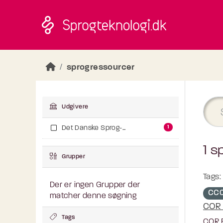
Skip to main content
sprogressourcer
Udgivere
1
Det Danske Sprog-...
1 s
Grupper
Tags:
Der er ingen Grupper der
CC0
matcher denne søgning
COR 
Tags
COR.E