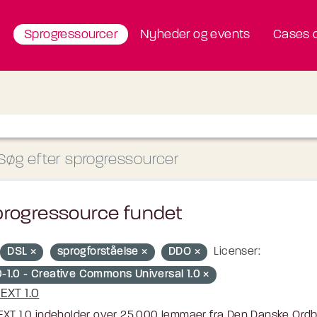
Sprogressourcer
Nyheder og events
Cases o
progressource fundet
DSL
sprogforståelse
DDO
Licenser:
-1.0 - Creative Commons Universal 1.0
EXT 1.0
XT 1.0 indeholder over 25.000 lemmaer fra Den Danske Ordbog