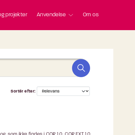
g projekter
Anvendelse
Om os
Sortér efter
, som ikke findes i COR 1.0. COR.EXT 1.0