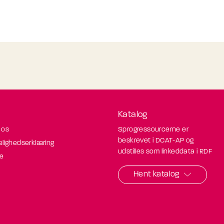
Katalog
 os
Sprogressourcerne er
beskrevet i DCAT-AP og
elighedserklæring
udstilles som linkeddata i RDF
de
Hent katalog