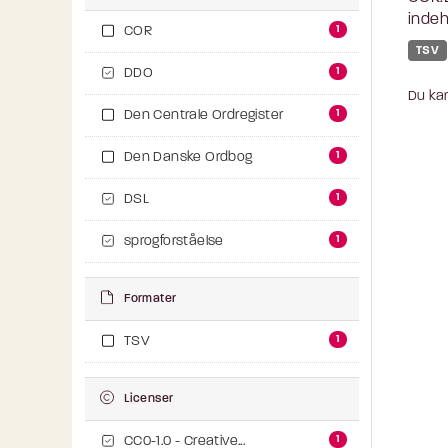
indeh
1
COR
TSV
1
DDO
Du kan
1
Den Centrale Ordregister
1
Den Danske Ordbog
1
DSL
1
sprogforståelse
Formater
1
TSV
Licenser
1
CC0-1.0 - Creative...