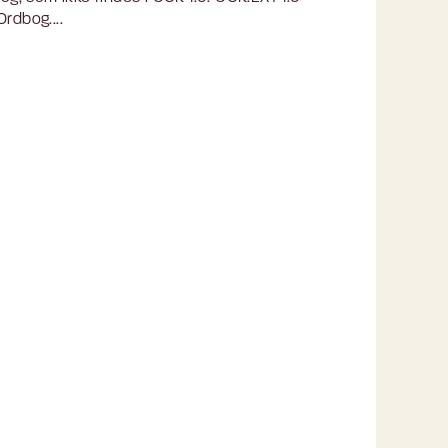
rdbog....