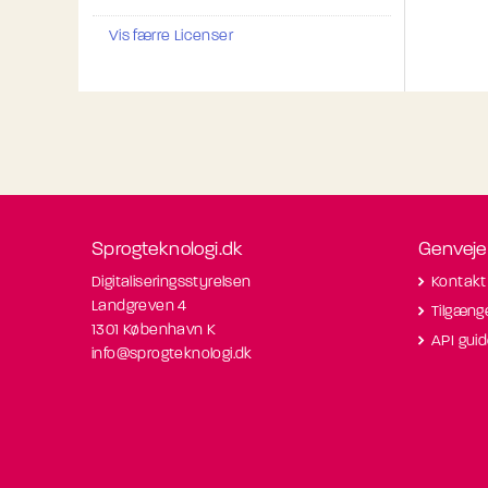
Vis færre Licenser
Sprogteknologi.dk
Genveje
Digitaliseringsstyrelsen
Kontakt
Landgreven 4
Tilgæng
1301 København K
API gui
info@sprogteknologi.dk