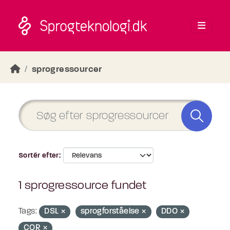
Skip to main content
sprogressourcer
Sortér efter
1 sprogressource fundet
Tags:
DSL
sprogforståelse
DDO
COR