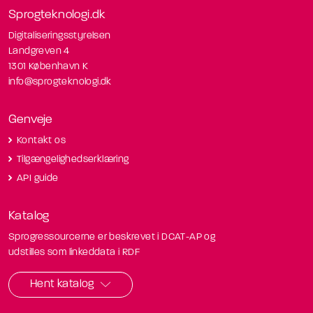
Sprogteknologi.dk
Digitaliseringsstyrelsen
Landgreven 4
1301 København K
info@sprogteknologi.dk
Genveje
Kontakt os
Tilgængelighedserklæring
API guide
Katalog
Sprogressourcerne er beskrevet i DCAT-AP og
udstilles som linkeddata i RDF
Hent katalog