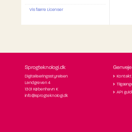
Vis færre Licenser
Sprogteknologi.dk
Genveje
Digitaliseringsstyrelsen
Kontakt
Landgreven 4
Tilgæng
1301 København K
API gui
info@sprogteknologi.dk