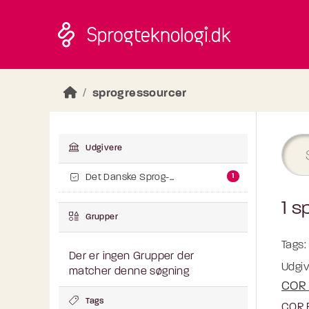
Skip to main content
sprogressourcer
Udgivere
1
Det Danske Sprog-...
1 s
Grupper
Tags:
Der er ingen Grupper der
Udgiv
matcher denne søgning
COR 
Tags
COR.E