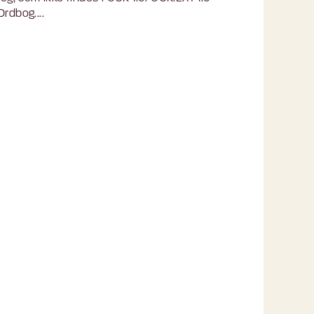
rdbog....