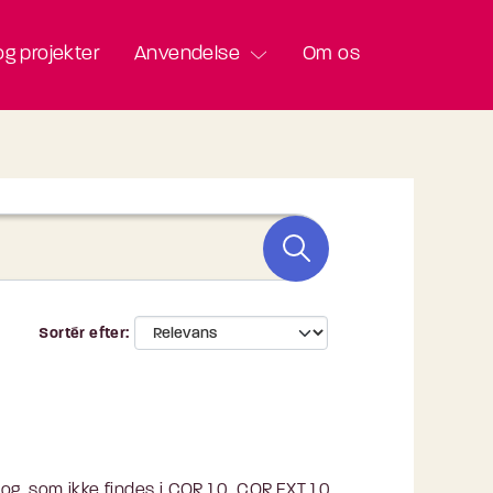
g projekter
Anvendelse
Om os
Sortér efter
, som ikke findes i COR 1.0. COR.EXT 1.0