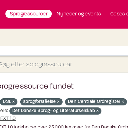
Sprogressourcer
Nyheder og events
Cases o
progressource fundet
DSL
sprogforståelse
Den Centrale Ordregister
ere:
Det Danske Sprog- og Litteraturselskab
EXT 1.0
XT 1.0 indeholder over 25.000 lemmaer fra Den Danske Ordbog