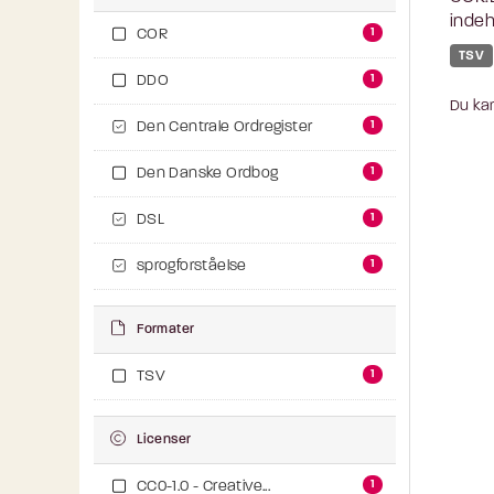
indeh
1
COR
TSV
1
DDO
Du kan
1
Den Centrale Ordregister
1
Den Danske Ordbog
1
DSL
1
sprogforståelse
Formater
1
TSV
Licenser
1
CC0-1.0 - Creative...