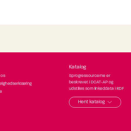
Katalog
 os
Sprogressourcerne er
beskrevet i DCAT-AP og
elighedserklæring
udstilles som linkeddata i RDF
de
Hent katalog