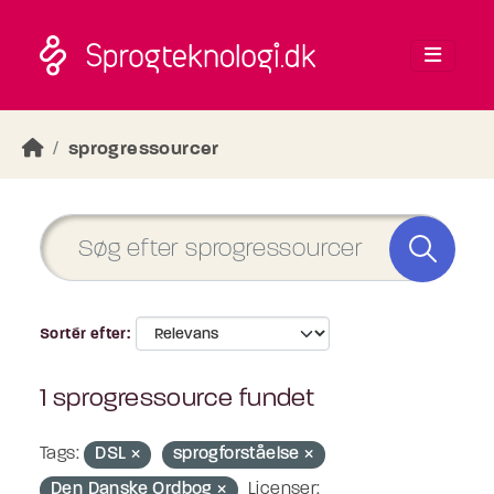
Skip to main content
sprogressourcer
Sortér efter
1 sprogressource fundet
Tags:
DSL
sprogforståelse
Den Danske Ordbog
Licenser: