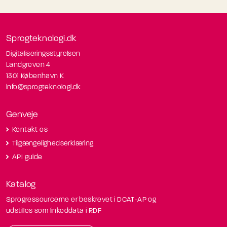
Sprogteknologi.dk
Digitaliseringsstyrelsen
Landgreven 4
1301 København K
info@sprogteknologi.dk
Genveje
Kontakt os
Tilgængelighedserklæring
API guide
Katalog
Sprogressourcerne er beskrevet i DCAT-AP og
udstilles som linkeddata i RDF