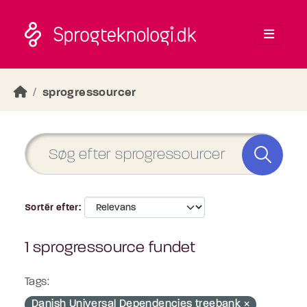
Skip to main content
sprogressourcer
Sortér efter
1 sprogressource fundet
Tags:
Danish Universal Dependencies treebank