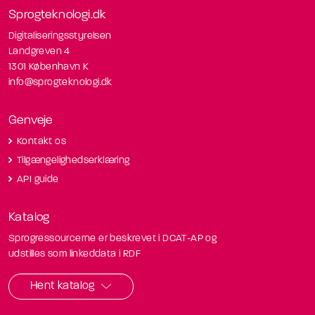
Sprogteknologi.dk
Digitaliseringsstyrelsen
Landgreven 4
1301 København K
info@sprogteknologi.dk
Genveje
Kontakt os
Tilgængelighedserklæring
API guide
Katalog
Sprogressourcerne er beskrevet i DCAT-AP og
udstilles som linkeddata i RDF
Hent katalog