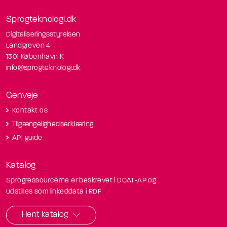
Sprogteknologi.dk
Digitaliseringsstyrelsen
Landgreven 4
1301 København K
info@sprogteknologi.dk
Genveje
Kontakt os
Tilgængelighedserklæring
API guide
Katalog
Sprogressourcerne er beskrevet i DCAT-AP og
udstilles som linkeddata i RDF
Hent katalog