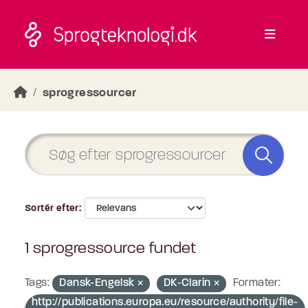
Skip to main content
sprogressourcer
Sortér efter
1 sprogressource fundet
Tags:
Dansk-Engelsk
DK-Clarin
Formater:
http://publications.europa.eu/resource/authority/file-