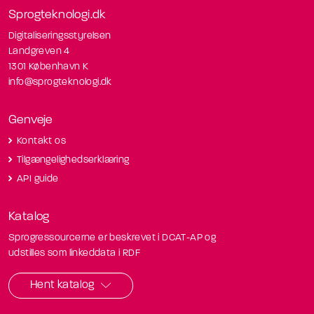
Sprogteknologi.dk
Digitaliseringsstyrelsen
Landgreven 4
1301 København K
info@sprogteknologi.dk
Genveje
Kontakt os
Tilgængelighedserklæring
API guide
Katalog
Sprogressourcerne er beskrevet i DCAT-AP og
udstilles som linkeddata i RDF
Hent katalog