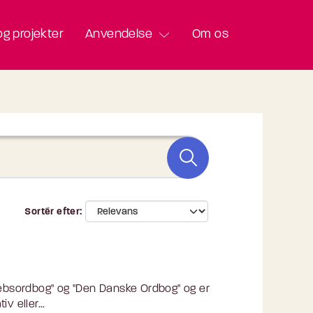
g projekter
Anvendelse
Om os
Sortér efter
ebsordbog" og "Den Danske Ordbog" og er
v eller...