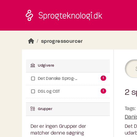
Skip to main content
sprogressourcer
Udgivere
1
Det Danske Sprog-...
2 s
1
DSL og CST
Tags:
Grupper
Dani
Det D
Der er ingen Grupper der
udarb
matcher denne søgning