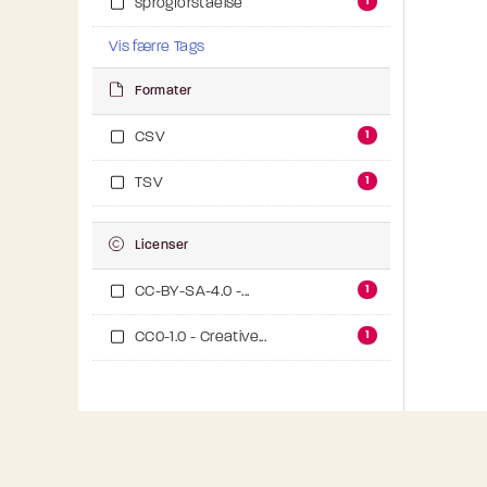
1
sprogforståelse
Vis færre Tags
Formater
1
CSV
1
TSV
Licenser
1
CC-BY-SA-4.0 -...
1
CC0-1.0 - Creative...