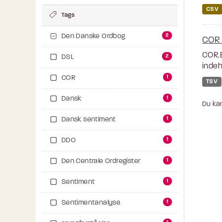
CSV
Tags
2
Den Danske Ordbog
COR 
COR.E
2
DSL
indeh
1
COR
TSV
1
Dansk
Du kan
1
Dansk sentiment
1
DDO
1
Den Centrale Ordregister
1
Sentiment
1
Sentimentanalyse