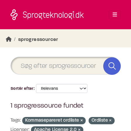
Skip to main content
sprogressourcer
Sortér efter
1 sprogressource fundet
Tags:
Kommasepareret ordliste
Ordliste
Licenser:
Apache License 2.0