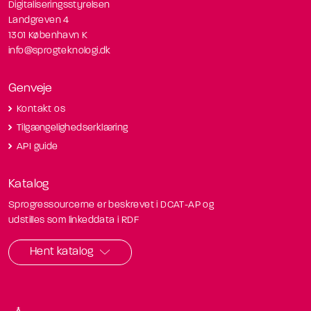
Digitaliseringsstyrelsen
Landgreven 4
1301 København K
info@sprogteknologi.dk
Genveje
Kontakt os
Tilgængelighedserklæring
API guide
Katalog
Sprogressourcerne er beskrevet i DCAT-AP og
udstilles som linkeddata i RDF
Hent katalog