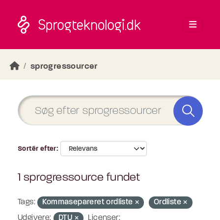
Skip to main content
sprogressourcer
Sortér efter
1 sprogressource fundet
Tags:
Kommasepareret ordliste
Ordliste
Udgivere:
DTU
Licenser: