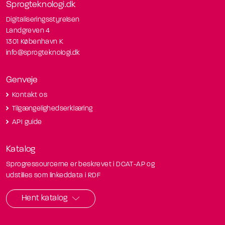
Sprogteknologi.dk
Digitaliseringsstyrelsen
Landgreven 4
1301 København K
info@sprogteknologi.dk
Genveje
Kontakt os
Tilgængelighedserklæring
API guide
Katalog
Sprogressourcerne er beskrevet i DCAT-AP og
udstilles som linkeddata i RDF
Hent katalog