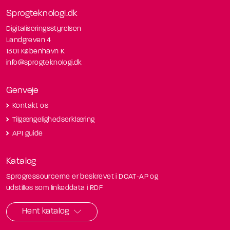
Sprogteknologi.dk
Digitaliseringsstyrelsen
Landgreven 4
1301 København K
info@sprogteknologi.dk
Genveje
Kontakt os
Tilgængelighedserklæring
API guide
Katalog
Sprogressourcerne er beskrevet i DCAT-AP og
udstilles som linkeddata i RDF
Hent katalog