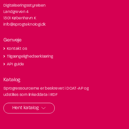
Digitaliseringsstyrelsen
Landgreven 4
1301 København K
info@sprogteknologi.dk
Genveje
Kontakt os
Tilgængelighedserklæring
API guide
Katalog
Sprogressourcerne er beskrevet i DCAT-AP og
udstilles som linkeddata i RDF
Hent katalog