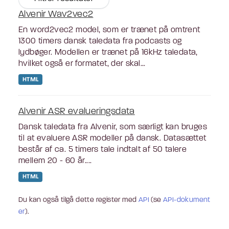
Alvenir Wav2vec2
En word2vec2 model, som er trænet på omtrent
1300 timers dansk taledata fra podcasts og
lydbøger. Modellen er trænet på 16kHz taledata,
hvilket også er formatet, der skal...
HTML
Alvenir ASR evalueringsdata
Dansk taledata fra Alvenir, som særligt kan bruges
til at evaluere ASR modeller på dansk. Datasættet
består af ca. 5 timers tale indtalt af 50 talere
mellem 20 - 60 år....
HTML
Du kan også tilgå dette register med
API
(se
API-dokument
er
).