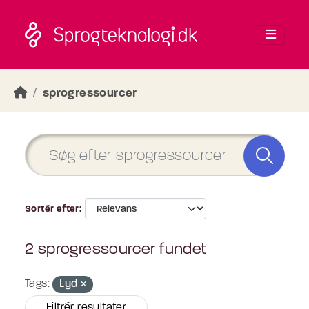
Skip to main content
sprogressourcer
Sortér efter
2 sprogressourcer fundet
Tags:
Lyd
Filtrér resultater