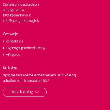
Digitaliseringsstyrelsen
Landgreven 4
1301 København K
info@sprogteknologi.dk
Genveje
Kontakt os
Tilgængelighedserklæring
API guide
Katalog
Sprogressourcerne er beskrevet i DCAT-AP og
udstilles som linkeddata i RDF
Hent katalog