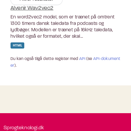
Alvenir Wav2vec2
En word2vec2 model, som er trænet på omtrent
1300 timers dansk taledata fra podcasts og
lydbøger. Modellen er trænet på 16kHz taledata,
hvilket også er formatet, der skal...
HTML
Du kan også tilgå dette register med
API
(se
API-dokument
er
).
Sprogteknologi.dk