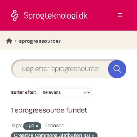
Skip to main content
sprogressourcer
Sortér efter
1 sprogressource fundet
Tags:
Lyd
Licenser:
Creative Commons Attribution 4.0