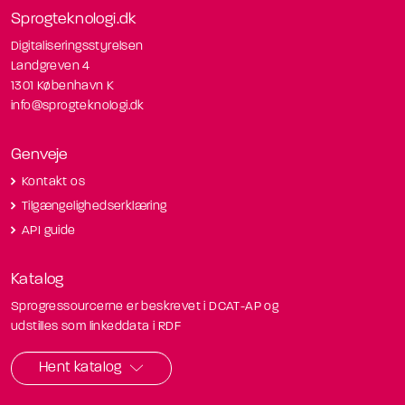
Sprogteknologi.dk
Digitaliseringsstyrelsen
Landgreven 4
1301 København K
info@sprogteknologi.dk
Genveje
Kontakt os
Tilgængelighedserklæring
API guide
Katalog
Sprogressourcerne er beskrevet i DCAT-AP og
udstilles som linkeddata i RDF
Hent katalog