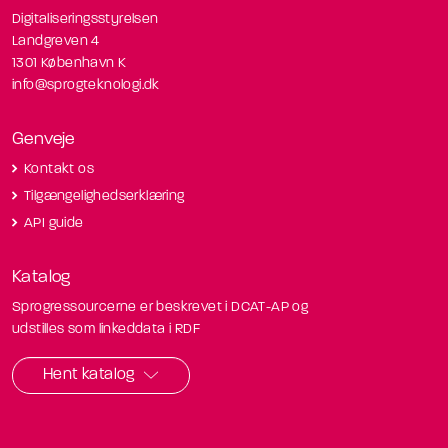
Digitaliseringsstyrelsen
Landgreven 4
1301 København K
info@sprogteknologi.dk
Genveje
Kontakt os
Tilgængelighedserklæring
API guide
Katalog
Sprogressourcerne er beskrevet i DCAT-AP og
udstilles som linkeddata i RDF
Hent katalog