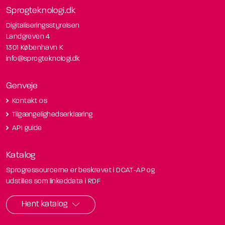
Sprogteknologi.dk
Digitaliseringsstyrelsen
Landgreven 4
1301 København K
info@sprogteknologi.dk
Genveje
Kontakt os
Tilgængelighedserklæring
API guide
Katalog
Sprogressourcerne er beskrevet i DCAT-AP og
udstilles som linkeddata i RDF
Hent katalog