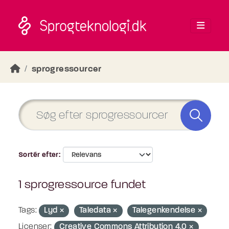
Skip to main content
sprogressourcer
Sortér efter
1 sprogressource fundet
Tags:
Lyd
Taledata
Talegenkendelse
Licenser:
Creative Commons Attribution 4.0