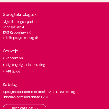
Sprogteknologi.dk
Digitaliseringsstyrelsen
Landgreven 4
1301 København K
info@sprogteknologi.dk
Genveje
Kontakt os
Tilgængelighedserklæring
API guide
Katalog
Sprogressourcerne er beskrevet i DCAT-AP og
udstilles som linkeddata i RDF
Hent katalog