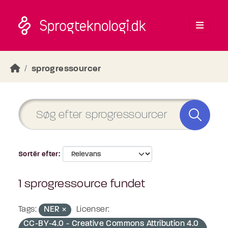
Skip to main content
sprogressourcer
Sortér efter
1 sprogressource fundet
Tags:
NER
Licenser:
CC-BY-4.0 - Creative Commons Attribution 4.0