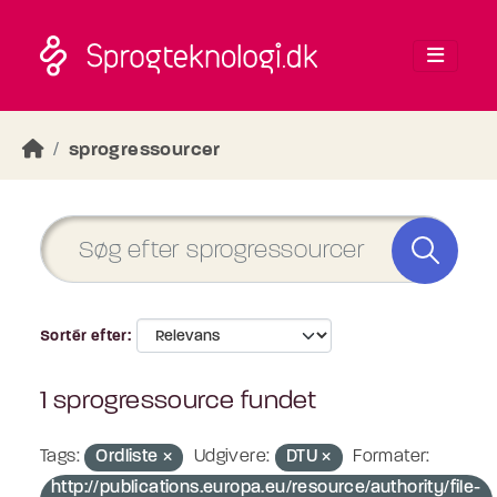
Skip to main content
sprogressourcer
Sortér efter
1 sprogressource fundet
Tags:
Ordliste
Udgivere:
DTU
Formater:
http://publications.europa.eu/resource/authority/file-