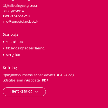
Digitaliseringsstyrelsen
Landgreven 4
1301 København K
info@sprogteknologi.dk
Genveje
Kontakt os
Tilgængelighedserklæring
API guide
Katalog
Sprogressourcerne er beskrevet i DCAT-AP og
udstilles som linkeddata i RDF
Hent katalog