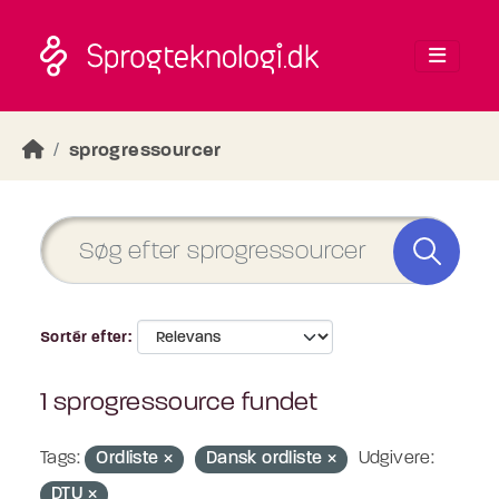
Skip to main content
sprogressourcer
Sortér efter
1 sprogressource fundet
Tags:
Ordliste
Dansk ordliste
Udgivere:
DTU