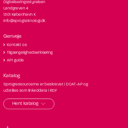
Digitaliseringsstyrelsen
Landgreven 4
1301 København K
info@sprogteknologi.dk
Genveje
Kontakt os
Tilgængelighedserklæring
API guide
Katalog
Sprogressourcerne er beskrevet i DCAT-AP og
udstilles som linkeddata i RDF
Hent katalog