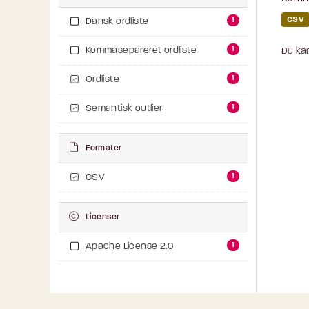
CSV
1
Dansk ordliste
1
Kommasepareret ordliste
Du kan
1
Ordliste
1
Semantisk outlier
Formater
1
CSV
Licenser
1
Apache License 2.0