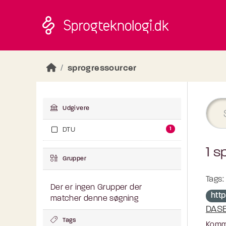
Skip to main content
sprogressourcer
Udgivere
1
DTU
1 s
Grupper
Tags:
Der er ingen Grupper der
http
matcher denne søgning
DASE
Tags
Komma