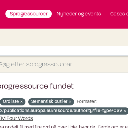
Sprogressourcer
Nyheder og events
Cases o
progressource fundet
Ordliste
Semantisk outlier
Formater:
://publications.europa.eu/resource/authority/file-type/CSV
M Four Words
 opdelt fil med fire ord på hver linje, hvor det fjerde ord er 