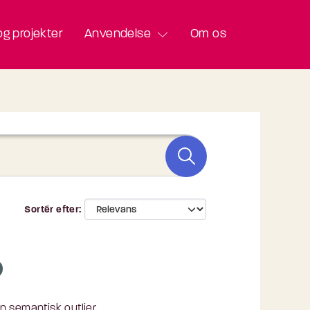
g projekter
Anvendelse
Om os
Sortér efter
en semantisk outlier.