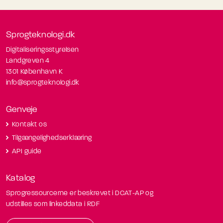
Sprogteknologi.dk
Digitaliseringsstyrelsen
Landgreven 4
1301 København K
info@sprogteknologi.dk
Genveje
Kontakt os
Tilgængelighedserklæring
API guide
Katalog
Sprogressourcerne er beskrevet i DCAT-AP og
udstilles som linkeddata i RDF