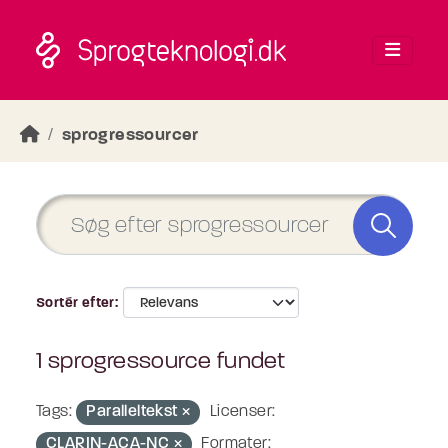
Skip to main content
sprogressourcer
Sortér efter
1 sprogressource fundet
Tags:
Paralleltekst
Licenser:
CLARIN-ACA-NC
Formater: