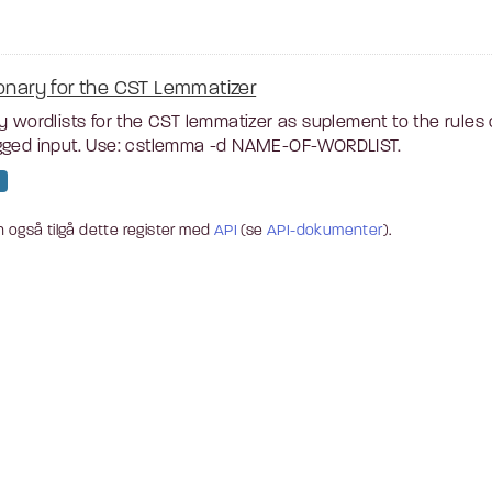
ionary for the CST Lemmatizer
y wordlists for the CST lemmatizer as suplement to the rules
gged input. Use: cstlemma -d NAME-OF-WORDLIST.
 også tilgå dette register med
API
(se
API-dokumenter
).