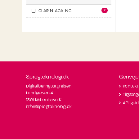
2
CLARIN-ACA-NC
Sprogteknologi.dk
Genveje
Digitaliseringsstyrelsen
Kontakt
Landgreven 4
Tilgæng
1301 København K
API gui
info@sprogteknologi.dk