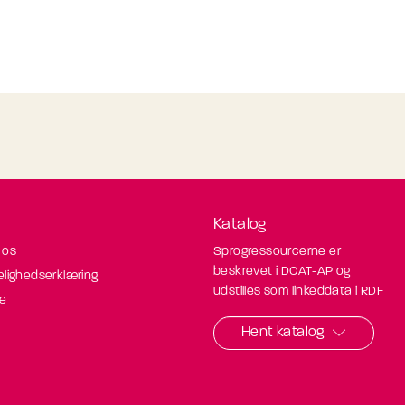
Katalog
 os
Sprogressourcerne er
beskrevet i DCAT-AP og
elighedserklæring
udstilles som linkeddata i RDF
de
Hent katalog