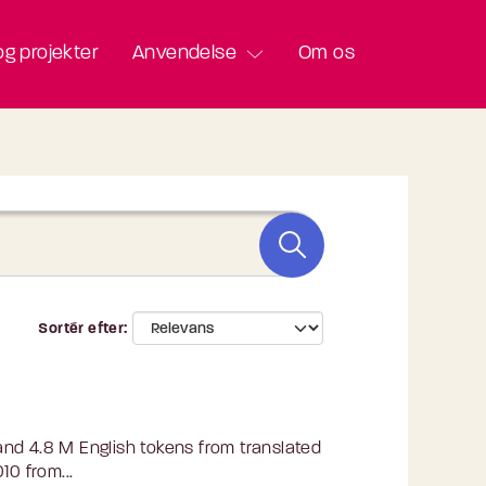
g projekter
Anvendelse
Om os
Sortér efter
nd 4.8 M English tokens from translated
10 from...