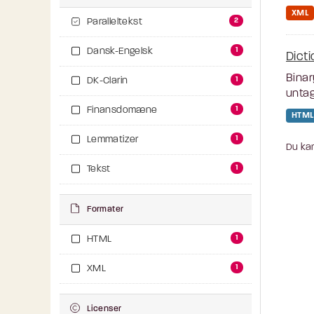
XML
2
Paralleltekst
1
Dansk-Engelsk
Dict
Binar
1
DK-Clarin
unta
1
Finansdomæne
HTML
1
Lemmatizer
Du kan
1
Tekst
Formater
1
HTML
1
XML
Licenser