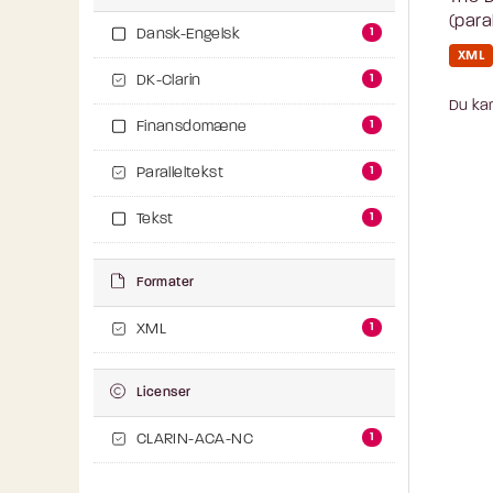
(para
1
Dansk-Engelsk
XML
1
DK-Clarin
Du kan
1
Finansdomæne
1
Paralleltekst
1
Tekst
Formater
1
XML
Licenser
1
CLARIN-ACA-NC