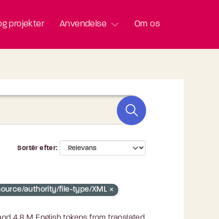
g projekter
Anvendelse
Om os
Sortér efter
source/authority/file-type/XML
nd 4.8 M English tokens from translated