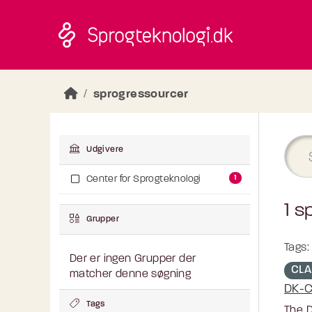
Skip to main content
sprogressourcer
Udgivere
1
Center for Sprogteknologi
1 s
Grupper
Tags:
Der er ingen Grupper der
CLA
matcher denne søgning
DK-C
Tags
The D