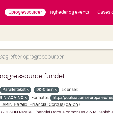
Sprogressourcer
Nyheder og events
Cases o
progressource fundet
Paralleltekst
DK-Clarin
Licenser:
RIN-ACA-NC
Formater:
http://publications.europa.eu/re
LARIN Parallel Financial Corpus (da-en)
K-CLARIN Parallel Financial Corpus comprises 4.3 M Danish a