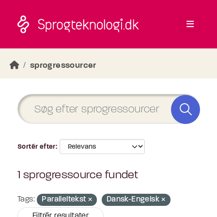
Skip to main content
sprogressourcer
Sortér efter
1 sprogressource fundet
Tags:
Paralleltekst
Dansk-Engelsk
Filtrér resultater