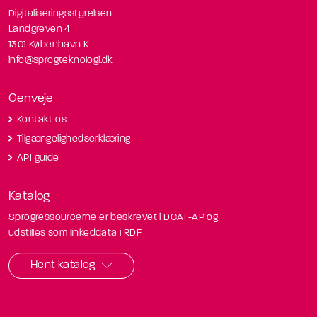
Digitaliseringsstyrelsen
Landgreven 4
1301 København K
info@sprogteknologi.dk
Genveje
Kontakt os
Tilgængelighedserklæring
API guide
Katalog
Sprogressourcerne er beskrevet i DCAT-AP og
udstilles som linkeddata i RDF
Hent katalog