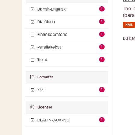
The D
1
Dansk-Engelsk
(para
1
DK-Clarin
XML
1
Finansdomæne
Du kan
1
Paralleltekst
1
Tekst
Formater
1
XML
Licenser
1
CLARIN-ACA-NC