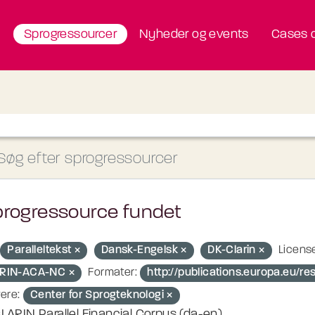
Sprogressourcer
Nyheder og events
Cases o
progressource fundet
Paralleltekst
Dansk-Engelsk
DK-Clarin
License
RIN-ACA-NC
Formater:
http://publications.europa.eu/re
ere:
Center for Sprogteknologi
LARIN Parallel Financial Corpus (da-en)