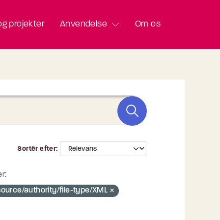
g projekter
Anvendelse
Om os
Sortér efter
r:
source/authority/file-type/XML