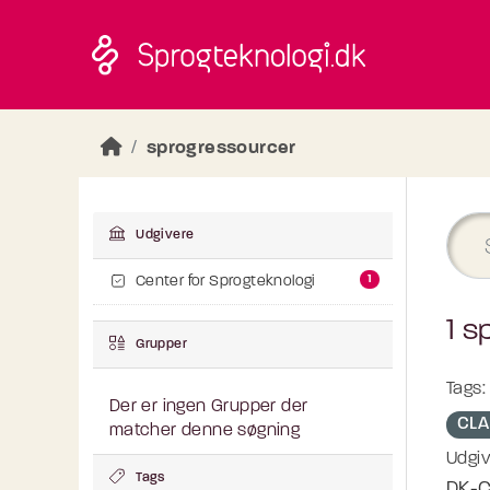
Skip to main content
sprogressourcer
Udgivere
1
Center for Sprogteknologi
1 s
Grupper
Tags:
Der er ingen Grupper der
CLA
matcher denne søgning
Udgiv
Tags
DK-C