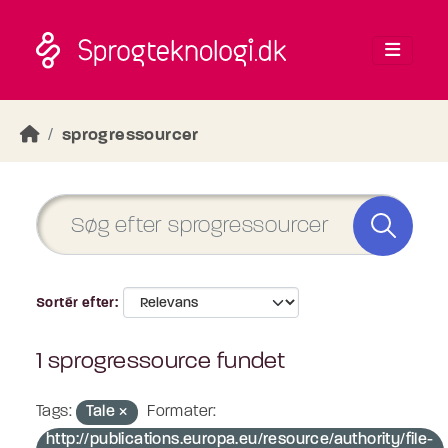
Skip to main content
sprogressourcer
Sortér efter
1 sprogressource fundet
Tags:
Tale
Formater:
http://publications.europa.eu/resource/authority/file-