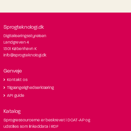
Sprogteknologi.dk
Digitaliseringsstyrelsen
Landgreven 4
1301 København K
info@sprogteknologi.dk
Genveje
Kontakt os
Tilgængelighedserklæring
API guide
Katalog
Sprogressourcerne er beskrevet i DCAT-AP og
udstilles som linkeddata i RDF