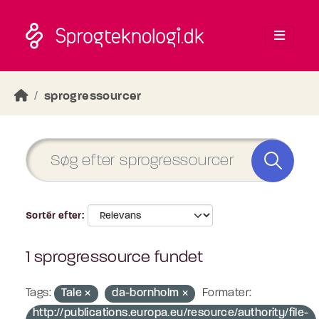
Skip to main content
sprogressourcer
Sortér efter
1 sprogressource fundet
Tags:
Tale
da-bornholm
Formater:
http://publications.europa.eu/resource/authority/file-