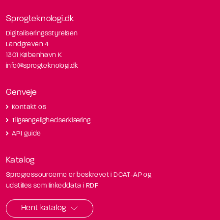
Sprogteknologi.dk
Digitaliseringsstyrelsen
Landgreven 4
1301 København K
info@sprogteknologi.dk
Genveje
Kontakt os
Tilgængelighedserklæring
API guide
Katalog
Sprogressourcerne er beskrevet i DCAT-AP og
udstilles som linkeddata i RDF
Hent katalog