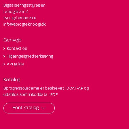
Digitaliseringsstyrelsen
Landgreven 4
1301 København K
info@sprogteknologi.dk
Genveje
Kontakt os
Tilgængelighedserklæring
API guide
Katalog
Sprogressourcerne er beskrevet i DCAT-AP og
udstilles som linkeddata i RDF
Hent katalog