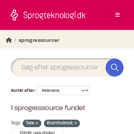
Skip to main content
sprogressourcer
Sortér efter
1 sprogressource fundet
Tags:
Tale
Bornholmsk
Filtrér resultater