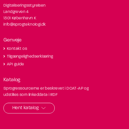
Digitaliseringsstyrelsen
Landgreven 4
1301 København K
info@sprogteknologi.dk
Genveje
Kontakt os
Tilgængelighedserklæring
API guide
Katalog
Sprogressourcerne er beskrevet i DCAT-AP og
udstilles som linkeddata i RDF
Hent katalog