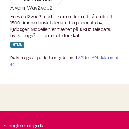
Alvenir Wav2vec2
En word2vec2 model, som er trænet på omtrent
1300 timers dansk taledata fra podcasts og
lydbøger. Modellen er trænet på 16kHz taledata,
hvilket også er formatet, der skal...
HTML
Du kan også tilgå dette register med
API
(se
API-dokument
er
).
Sprogteknologi.dk