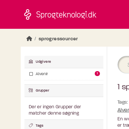
Skip to main content
sprogressourcer
Udgivere
1
Alvenir
1 s
Grupper
Tags:
Der er ingen Grupper der
Alve
matcher denne søgning
En wo
er tr
Tags