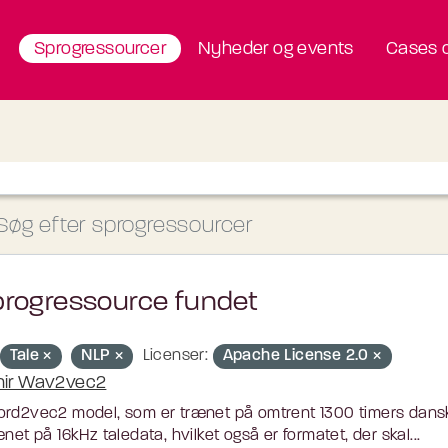
Sprogressourcer
Nyheder og events
Cases o
progressource fundet
Tale
NLP
Licenser:
Apache License 2.0
nir Wav2vec2
rd2vec2 model, som er trænet på omtrent 1300 timers dansk
ænet på 16kHz taledata, hvilket også er formatet, der skal...