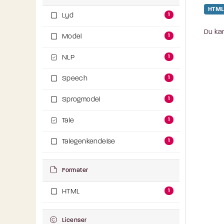
HTML
1
Lyd
Du kan
1
Model
1
NLP
1
Speech
1
Sprogmodel
1
Tale
1
Talegenkendelse
Formater
1
HTML
Licenser