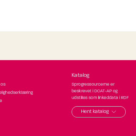
Katalog
 os
Sprogressourcerne er
beskrevet i DCAT-AP og
elighedserklæring
udstilles som linkeddata i RDF
de
Hent katalog