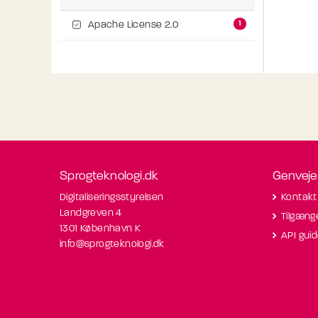
1
Apache License 2.0
Sprogteknologi.dk
Genveje
Digitaliseringsstyrelsen
Kontakt
Landgreven 4
Tilgæng
1301 København K
API gui
info@sprogteknologi.dk