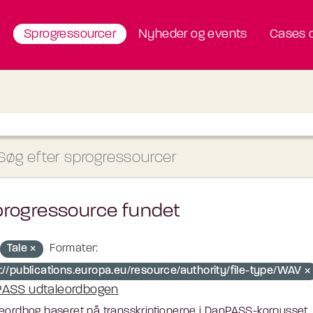
Sprogressourcer
Nyheder og events
Cases o
progressource fundet
Tale
Formater:
p://publications.europa.eu/resource/authority/file-type/WAV
ASS udtaleordbogen
eordbog baseret på transskriptionerne i DanPASS-korpusset. L