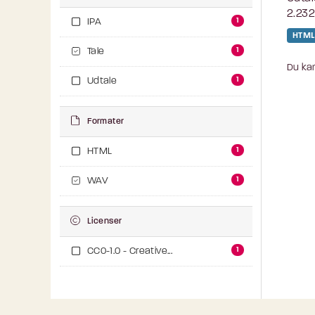
2.232
1
IPA
HTML
1
Tale
Du kan
1
Udtale
Formater
1
HTML
1
WAV
Licenser
1
CC0-1.0 - Creative...