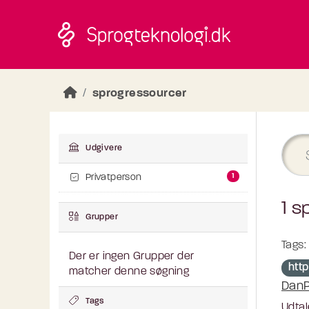
Skip to main content
sprogressourcer
Udgivere
1
Privatperson
1 s
Grupper
Tags:
Der er ingen Grupper der
htt
matcher denne søgning
DanP
Tags
Udtal