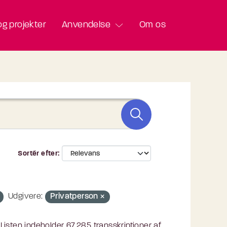
g projekter
Anvendelse
Om os
Sortér efter
Udgivere:
Privatperson
isten indeholder 67.285 transskriptioner af