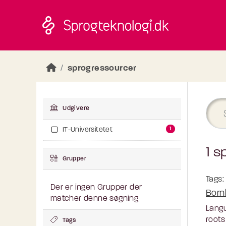
Skip to main content
sprogressourcer
Udgivere
1
IT-Universitetet
1 s
Grupper
Tags:
Der er ingen Grupper der
Born
matcher denne søgning
Langu
roots
Tags