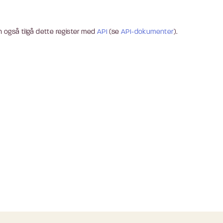
 også tilgå dette register med
API
(se
API-dokumenter
).