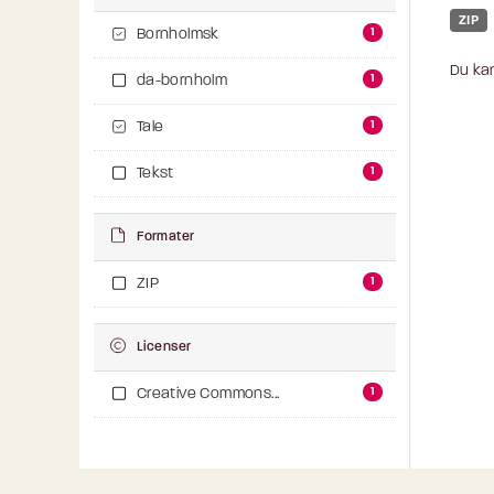
ZIP
1
Bornholmsk
Du kan
1
da-bornholm
1
Tale
1
Tekst
Formater
1
ZIP
Licenser
1
Creative Commons...