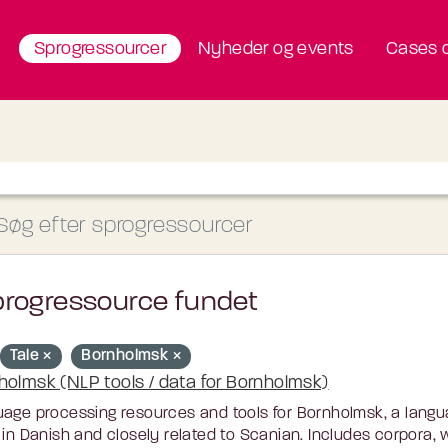
Sprogressourcer
Nyheder og events
Cases o
progressource fundet
Tale
Bornholmsk
holmsk (NLP tools / data for Bornholmsk)
age processing resources and tools for Bornholmsk, a langu
 in Danish and closely related to Scanian. Includes corpora, w