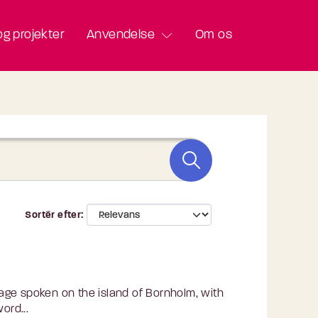
g projekter
Anvendelse
Om os
Sortér efter
age spoken on the island of Bornholm, with
ord...