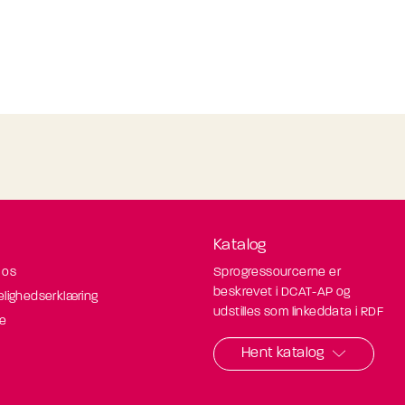
Katalog
 os
Sprogressourcerne er
beskrevet i DCAT-AP og
elighedserklæring
udstilles som linkeddata i RDF
de
Hent katalog