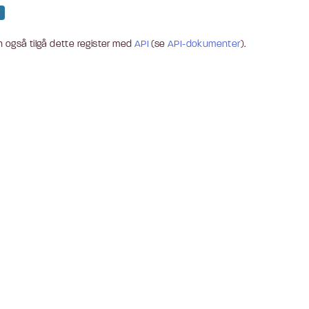
 også tilgå dette register med
API
(se
API-dokumenter
).