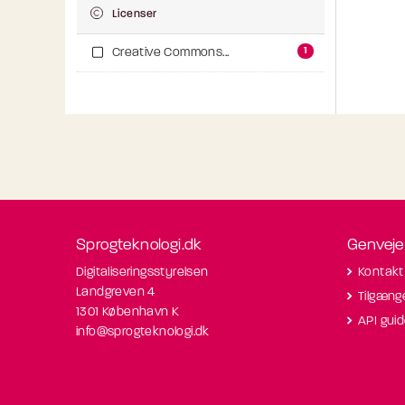
Licenser
1
Creative Commons...
Sprogteknologi.dk
Genveje
Digitaliseringsstyrelsen
Kontakt
Landgreven 4
Tilgæng
1301 København K
API gui
info@sprogteknologi.dk