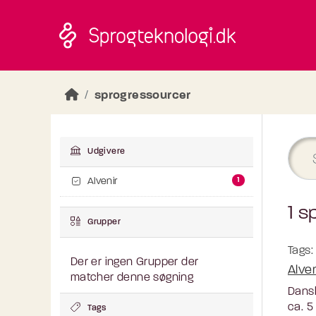
Skip to main content
sprogressourcer
Udgivere
1
Alvenir
1 s
Grupper
Tags:
Der er ingen Grupper der
Alve
matcher denne søgning
Dansk
ca. 5
Tags