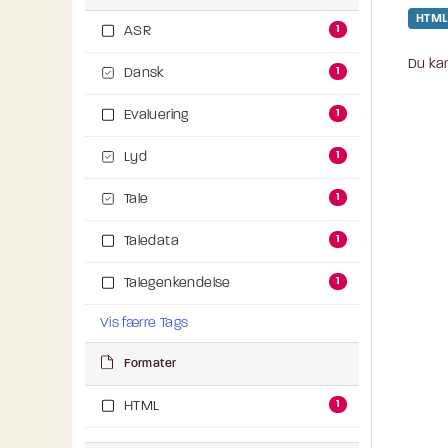
HTML
1
ASR
Du kan
1
Dansk
1
Evaluering
1
Lyd
1
Tale
1
Taledata
1
Talegenkendelse
Vis færre Tags
Formater
1
HTML