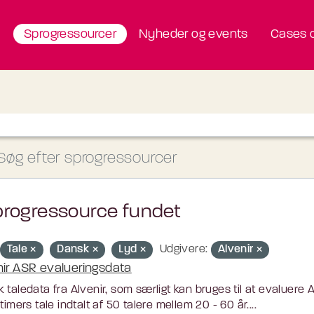
Sprogressourcer
Nyheder og events
Cases o
progressource fundet
Tale
Dansk
Lyd
Udgivere:
Alvenir
nir ASR evalueringsdata
 taledata fra Alvenir, som særligt kan bruges til at evaluere
 timers tale indtalt af 50 talere mellem 20 - 60 år....