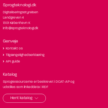
Sprogteknologi.dk
Digitaliseringsstyrelsen
Landgreven 4
1301 København K
info@sprogteknologi.dk
Genveje
Kontakt os
Tilgængelighedserklæring
API guide
Katalog
Sprogressourcerne er beskrevet i DCAT-AP og
udstilles som linkeddata i RDF
Hent katalog