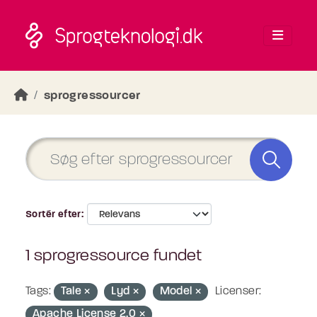
Skip to main content
sprogressourcer
Sortér efter
1 sprogressource fundet
Tags:
Tale
Lyd
Model
Licenser:
Apache License 2.0