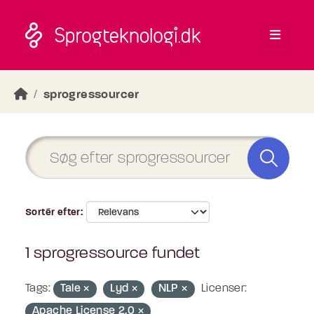
Skip to main content
sprogressourcer
Sortér efter
1 sprogressource fundet
Tags:
Tale
Lyd
NLP
Licenser:
Apache License 2.0