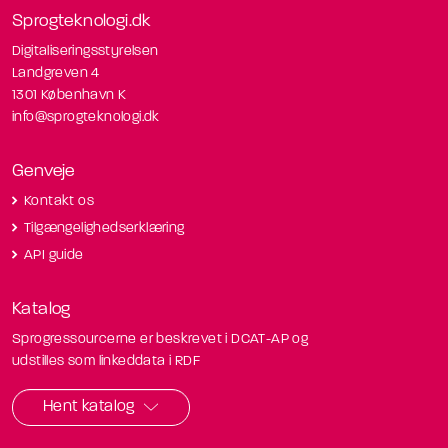
Sprogteknologi.dk
Digitaliseringsstyrelsen
Landgreven 4
1301 København K
info@sprogteknologi.dk
Genveje
Kontakt os
Tilgængelighedserklæring
API guide
Katalog
Sprogressourcerne er beskrevet i DCAT-AP og
udstilles som linkeddata i RDF
Hent katalog