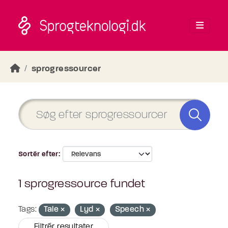
Skip to main content
sprogressourcer
Sortér efter
1 sprogressource fundet
Tags:
Tale
Lyd
Speech
Filtrér resultater