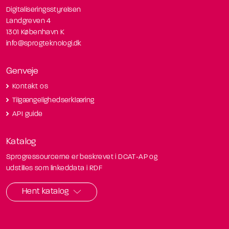
Digitaliseringsstyrelsen
Landgreven 4
1301 København K
info@sprogteknologi.dk
Genveje
Kontakt os
Tilgængelighedserklæring
API guide
Katalog
Sprogressourcerne er beskrevet i DCAT-AP og
udstilles som linkeddata i RDF
Hent katalog