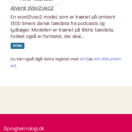
Alvenir Wav2vec2
En word2vec2 model, som er trænet på omtrent
1300 timers dansk taledata fra podcasts og
lydbøger. Modellen er trænet på 16kHz taledata,
hvilket også er formatet, der skal...
HTML
Du kan også tilgå dette register med
API
(se
API-dokument
er
).
Sprogteknologi.dk