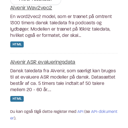
Alvenir Wav2vec2
En word2vec2 model, som er trænet på omtrent
1300 timers dansk taledata fra podcasts og
lydbøger. Modellen er trænet på 16kHz taledata,
hvilket også er formatet, der skal...
HTML
Alvenir ASR evalueringsdata
Dansk taledata fra Alvenir, som særligt kan bruges
til at evaluere ASR modeller på dansk. Datasættet
består af ca. 5 timers tale indtalt af 50 talere
mellem 20 - 60 år....
HTML
Du kan også tilgå dette register med
API
(se
API-dokument
er
).