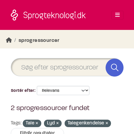
Skip to main content
sprogressourcer
Sortér efter
2 sprogressourcer fundet
Tags:
Tale
Lyd
Talegenkendelse
Filtrér resultater