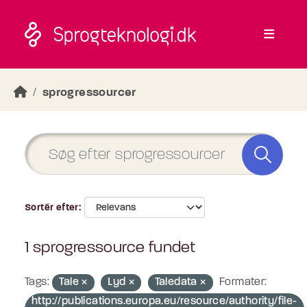
Skip to main content
sprogressourcer
Sortér efter
1 sprogressource fundet
Tags:
Tale
Lyd
Taledata
Formater:
http://publications.europa.eu/resource/authority/file-