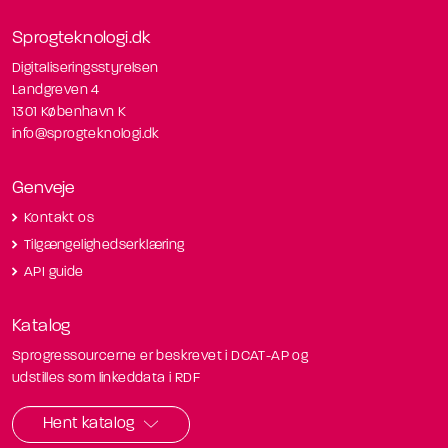
Sprogteknologi.dk
Digitaliseringsstyrelsen
Landgreven 4
1301 København K
info@sprogteknologi.dk
Genveje
Kontakt os
Tilgængelighedserklæring
API guide
Katalog
Sprogressourcerne er beskrevet i DCAT-AP og
udstilles som linkeddata i RDF
Hent katalog