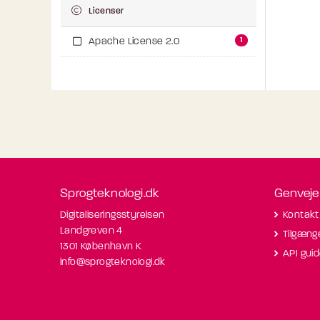
Licenser
1
Apache License 2.0
Sprogteknologi.dk
Genveje
Digitaliseringsstyrelsen
Kontakt
Landgreven 4
Tilgæng
1301 København K
API gui
info@sprogteknologi.dk