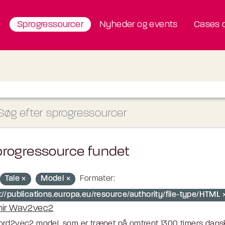
Sprogressourcer
Nyheder og events
Cases o
progressource fundet
Tale
Model
Formater:
p://publications.europa.eu/resource/authority/file-type/HTML
nir Wav2vec2
rd2vec2 model, som er trænet på omtrent 1300 timers dansk