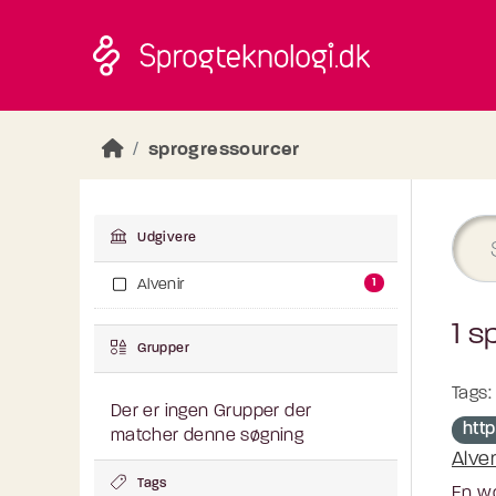
Skip to main content
sprogressourcer
Udgivere
1
Alvenir
1 s
Grupper
Tags:
Der er ingen Grupper der
htt
matcher denne søgning
Alve
Tags
En wo