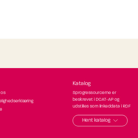
Katalog
 os
Sprogressourcerne er
beskrevet i DCAT-AP og
elighedserklæring
udstilles som linkeddata i RDF
de
Hent katalog