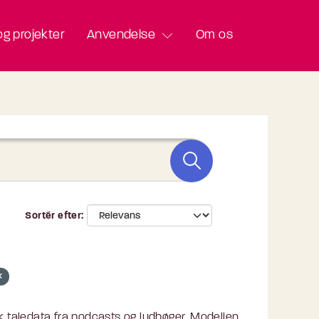
g projekter
Anvendelse
Om os
Sortér efter
 taledata fra podcasts og lydbøger. Modellen