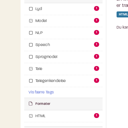
er tr
1
Lyd
HTML
1
Model
Du kan
1
NLP
1
Speech
1
Sprogmodel
1
Tale
1
Talegenkendelse
Vis færre Tags
Formater
1
HTML