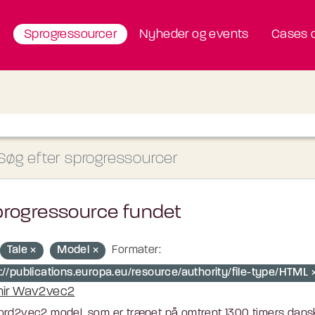
Sprogressourcer
Nyheder og events
Cases o
progressource fundet
Tale
Model
Formater:
p://publications.europa.eu/resource/authority/file-type/HTML
nir Wav2vec2
rd2vec2 model, som er trænet på omtrent 1300 timers dansk