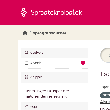
Skip to main content
sprogressourcer
Udgivere
1
Alvenir
1 s
Grupper
Tags:
Der er ingen Grupper der
htt
matcher denne søgning
Alve
Tags
En wo