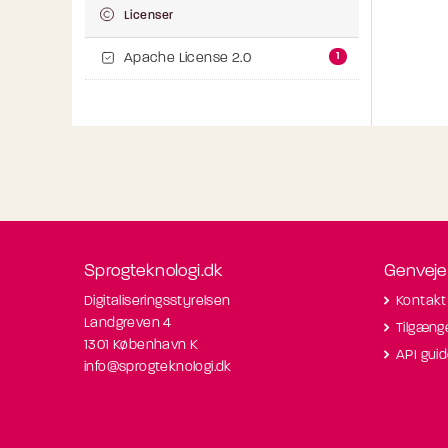
Licenser
1
Apache License 2.0
Sprogteknologi.dk
Genveje
Digitaliseringsstyrelsen
Kontakt
Landgreven 4
Tilgæng
1301 København K
API gui
info@sprogteknologi.dk