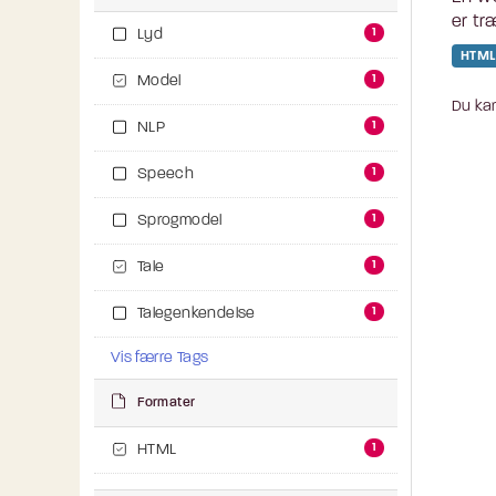
er tr
1
Lyd
HTML
1
Model
Du kan
1
NLP
1
Speech
1
Sprogmodel
1
Tale
1
Talegenkendelse
Vis færre Tags
Formater
1
HTML