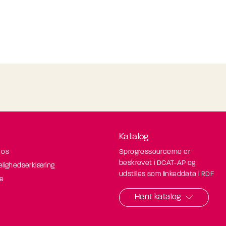
Katalog
 os
Sprogressourcerne er
beskrevet i DCAT-AP og
elighedserklæring
udstilles som linkeddata i RDF
de
Hent katalog