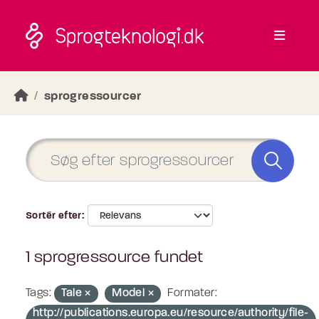
Skip to main content
sprogressourcer
Sortér efter
1 sprogressource fundet
Tags:
Tale
Model
Formater:
http://publications.europa.eu/resource/authority/file-