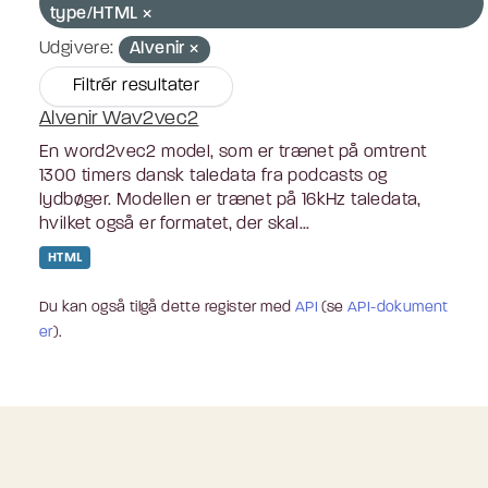
type/HTML
Udgivere:
Alvenir
Filtrér resultater
Alvenir Wav2vec2
En word2vec2 model, som er trænet på omtrent
1300 timers dansk taledata fra podcasts og
lydbøger. Modellen er trænet på 16kHz taledata,
hvilket også er formatet, der skal...
HTML
Du kan også tilgå dette register med
API
(se
API-dokument
er
).