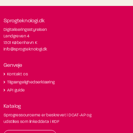
Sprogteknologi.dk
Digitaliseringsstyrelsen
Landgreven 4
1301 København K
info@sprogteknologi.dk
Genveje
Kontakt os
Tilgængelighedserklæring
API guide
Katalog
Sprogressourcerne er beskrevet i DCAT-AP og
udstilles som linkeddata i RDF