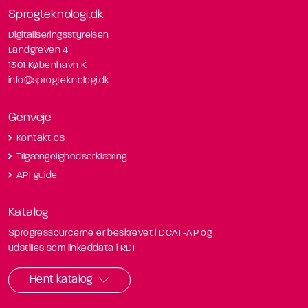
Sprogteknologi.dk
Digitaliseringsstyrelsen
Landgreven 4
1301 København K
info@sprogteknologi.dk
Genveje
Kontakt os
Tilgængelighedserklæring
API guide
Katalog
Sprogressourcerne er beskrevet i DCAT-AP og
udstilles som linkeddata i RDF
Hent katalog