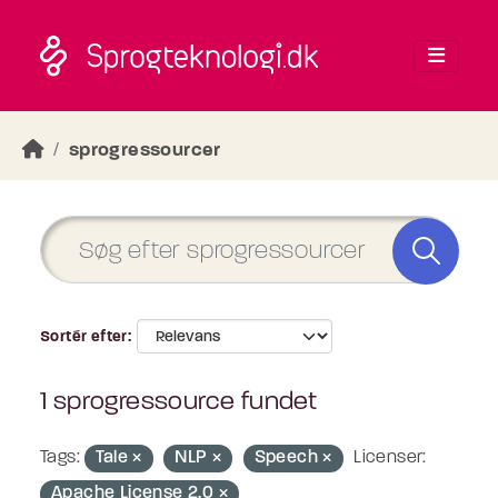
Skip to main content
sprogressourcer
Sortér efter
1 sprogressource fundet
Tags:
Tale
NLP
Speech
Licenser:
Apache License 2.0