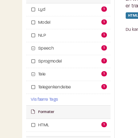
er tr
1
Lyd
HTML
1
Model
Du kan
1
NLP
1
Speech
1
Sprogmodel
1
Tale
1
Talegenkendelse
Vis færre Tags
Formater
1
HTML