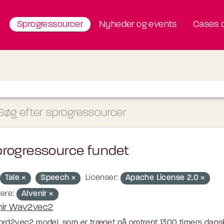
Sprogressourcer
Nyheder og events
Cases o
progressource fundet
Tale
Speech
Licenser:
Apache License 2.0
ere:
Alvenir
nir Wav2vec2
rd2vec2 model, som er trænet på omtrent 1300 timers dansk