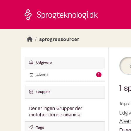
Skip to main content
sprogressourcer
Udgivere
1
Alvenir
1 s
Grupper
Tags:
Der er ingen Grupper der
Udgiv
matcher denne søgning
Alve
Tags
En wo