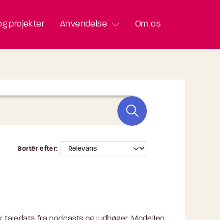
g projekter
Anvendelse
Om os
Sortér efter
 taledata fra podcasts og lydbøger. Modellen