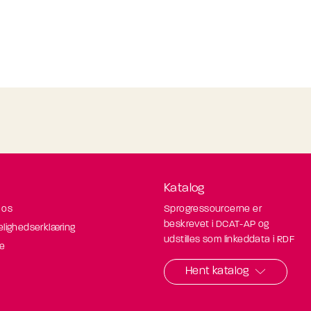
Katalog
 os
Sprogressourcerne er
beskrevet i DCAT-AP og
elighedserklæring
udstilles som linkeddata i RDF
de
Hent katalog