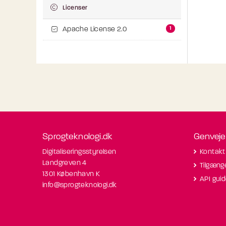
Licenser
1
Apache License 2.0
Sprogteknologi.dk
Genveje
Digitaliseringsstyrelsen
Kontakt
Landgreven 4
Tilgæng
1301 København K
API gui
info@sprogteknologi.dk