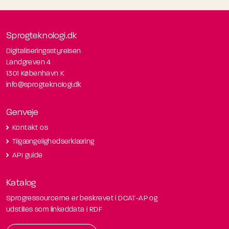
Sprogteknologi.dk
Digitaliseringsstyrelsen
Landgreven 4
1301 København K
info@sprogteknologi.dk
Genveje
Kontakt os
Tilgængelighedserklæring
API guide
Katalog
Sprogressourcerne er beskrevet i DCAT-AP og
udstilles som linkeddata i RDF