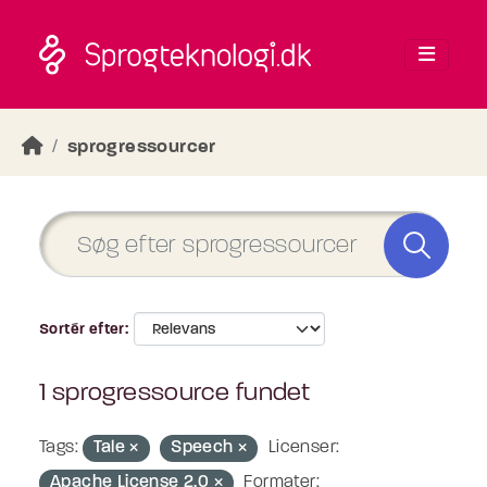
Skip to main content
sprogressourcer
Sortér efter
1 sprogressource fundet
Tags:
Tale
Speech
Licenser:
Apache License 2.0
Formater: