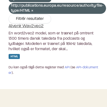
http://publications.europa.eu/resource/authority/file-
type/HTML
Filtrér resultater
Alvenir Wav2vec2
En word2vec2 model, som er trænet på omtrent
1300 timers dansk taledata fra podcasts og
lydbøger. Modellen er trænet på 16kHz taledata,
hvilket også er formatet, der skal...
HTML
Du kan også tilgå dette register med
API
(se
API-dokument
er
).