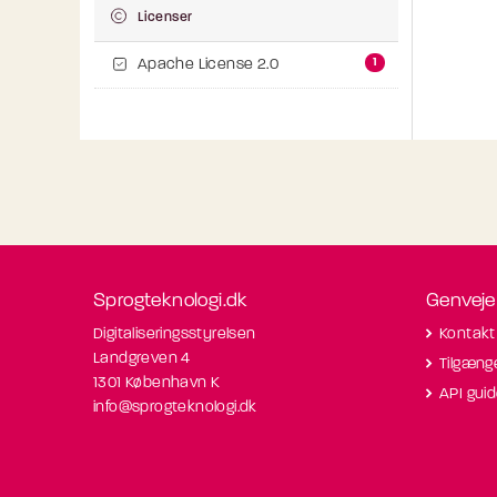
Licenser
1
Apache License 2.0
Sprogteknologi.dk
Genveje
Digitaliseringsstyrelsen
Kontakt
Landgreven 4
Tilgæng
1301 København K
API gui
info@sprogteknologi.dk