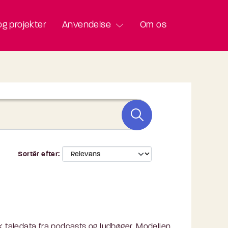
g projekter
Anvendelse
Om os
Sortér efter
 taledata fra podcasts og lydbøger. Modellen