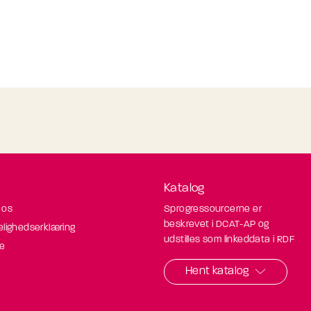
Katalog
 os
Sprogressourcerne er
beskrevet i DCAT-AP og
elighedserklæring
udstilles som linkeddata i RDF
de
Hent katalog