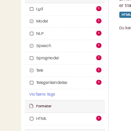
er tr
1
Lyd
HTML
1
Model
Du kan
1
NLP
1
Speech
1
Sprogmodel
1
Tale
1
Talegenkendelse
Vis færre Tags
Formater
1
HTML