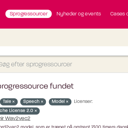
Sprogressourcer
Nyheder og events
Cases o
progressource fundet
Tale
Speech
Model
Licenser:
che License 2.0
nir Wav2vec2
rd2vec2 model, som er trænet på omtrent 1300 timers dansk