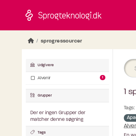
Skip to main content
sprogressourcer
Udgivere
1
Alvenir
1 s
Grupper
Tags:
Der er ingen Grupper der
Apa
matcher denne søgning
Alve
Tags
En wo